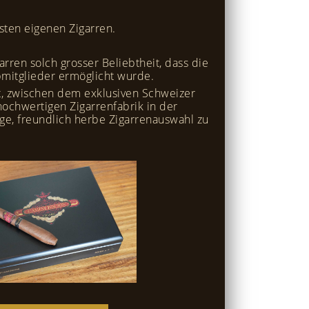
sten eigenen Zigarren.
rren solch grosser Beliebtheit, dass die
bmitglieder ermöglicht wurde.
aft, zwischen dem exklusiven Schweizer
ochwertigen Zigarrenfabrik in der
e, freundlich herbe Zigarrenauswahl zu